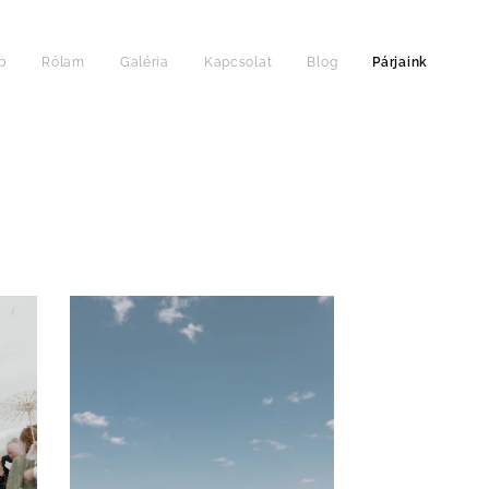
p
Rólam
Galéria
Kapcsolat
Blog
Párjaink