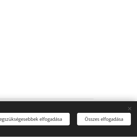
Az oldalt a
Webnode
működteti
Sütik
legszükségesebbek elfogadása
Összes elfogadása