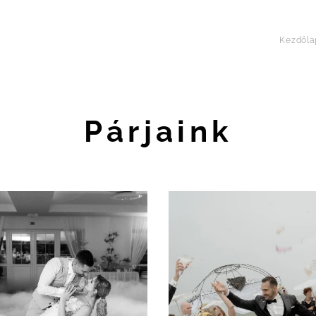
Kezdőla
Párjaink