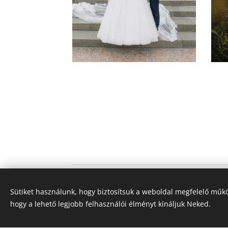
Charme et Style
Sütiket használunk, hogy biztosítsuk a weboldal megfelelő műkö
Minden jog fenntartva 2024
hogy a lehető legjobb felhasználói élményt kínáljuk Neked.