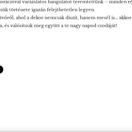
korációval varázslatos hangulatot teremtettünk – minden r
mük története igazán felejthetetlen legyen.
üvőről, ahol a dekor nemcsak díszít, hanem mesél is… akkor 
, és valósítsuk meg együtt a te nagy napod csodáját!