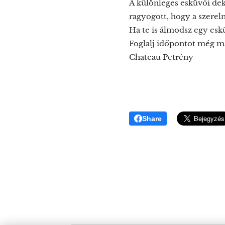
A különleges esküvői de
ragyogott, hogy a szerel
Ha te is álmodsz egy esk
Foglalj időpontot még ma
Chateau Petrény
Share