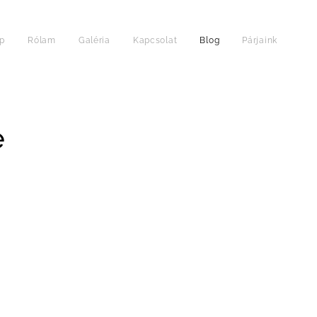
p
Rólam
Galéria
Kapcsolat
Blog
Párjaink
e