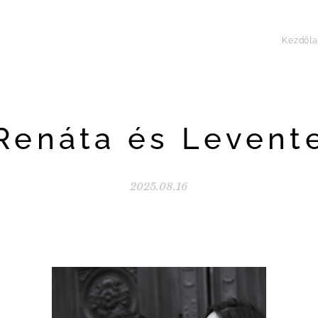
Kezdőla
Renáta és Levent
2025.08.16