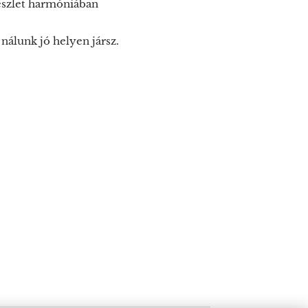
észlet harmóniában
nálunk jó helyen jársz.